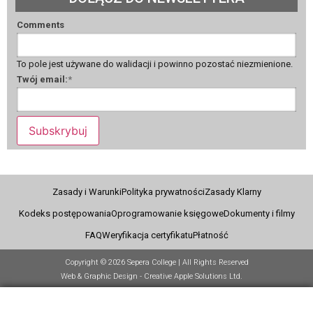
Comments
To pole jest używane do walidacji i powinno pozostać niezmienione.
Twój email:
*
Subskrybuj
Zasady i Warunki
Polityka prywatności
Zasady Klarny
Kodeks postępowania
Oprogramowanie księgowe
Dokumenty i filmy
FAQ
Weryfikacja certyfikatu
Płatność
Copyright © 2026 Sepera College | All Rights Reserved
Web & Graphic Design - Creative Apple Solutions Ltd.