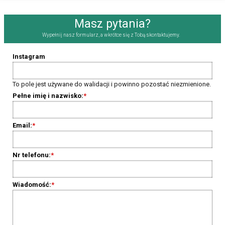
Masz pytania?
Wypełnij nasz formularz, a wkrótce się z Tobą skontaktujemy.
Instagram
To pole jest używane do walidacji i powinno pozostać niezmienione.
Pełne imię i nazwisko:
*
Email:
*
Nr telefonu:
*
Wiadomość:
*