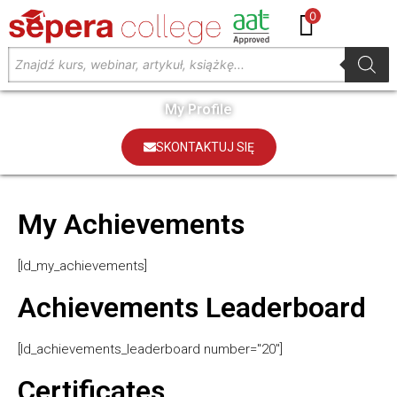
0
My Profile
SKONTAKTUJ SIĘ
My Achievements
[ld_my_achievements]
Achievements Leaderboard
[ld_achievements_leaderboard number="20"]
Certificates