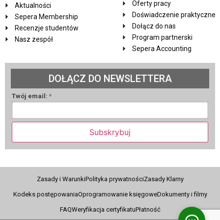
Oferty pracy
Aktualności
Doświadczenie praktyczne
Sepera Membership
Dołącz do nas
Recenzje studentów
Program partnerski
Nasz zespół
Sepera Accounting
DOŁĄCZ DO NEWSLETTERA
Twój email:
*
Subskrybuj
Zasady i Warunki
Polityka prywatności
Zasady Klarny
Kodeks postępowania
Oprogramowanie księgowe
Dokumenty i filmy
FAQ
Weryfikacja certyfikatu
Płatność