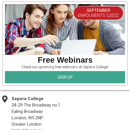
SEPTEMBER
ENROLMENTS Q2022
Free Webinars
Check out upcoming free webinars at Sepera College!
SIGN UP
Sepera College
28-29 The Broadway no:1
Ealing Broadway
London, W5 2NP
Greater London