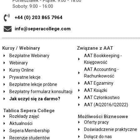
Poniedziałek - Piątek: 9:00 - 18:00
Soboty: 9:00 - 16:00
+44 (0) 203 865 7964
info@seperacollege.com
Kursy / Webinary
Związane z AAT
Bezpłatne Webinary
AAT Bookkeeping -
Księgowość
Webinary
AAT Accounting -
Kursy Online
Rachunkowość
Prywatne lekcje
AAT Egzaminy
Bezpłatne lekcje próbne
AAT Książki
Bezpłatny formularz konsultacji
AAT Członkostwo
Jak uczyć się za darmo?
AAT (AQ2016/Q2022)
Tablica Sepera College
Rozkłady zajęć
Możliwości Biznesowe
Oferty pracy
Aktualności
Doświadczenie praktyczne
Sepera Membership
Dołącz do nas
Recenzje studentów