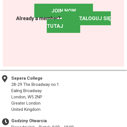
JOIN NOW
Already a member?
ZALOGUJ SIĘ
TUTAJ
Sepera College
28-29 The Broadway no:1
Ealing Broadway
London, W5 2NP
Greater London
United Kingdom
Godziny Otwarcia