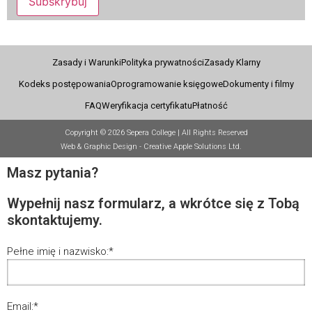
Subskrybuj
Zasady i Warunki
Polityka prywatności
Zasady Klarny
Kodeks postępowania
Oprogramowanie księgowe
Dokumenty i filmy
FAQ
Weryfikacja certyfikatu
Płatność
Copyright © 2026 Sepera College | All Rights Reserved
Web & Graphic Design - Creative Apple Solutions Ltd.
Masz pytania?
Wypełnij nasz formularz, a wkrótce się z Tobą
skontaktujemy.
Pełne imię i nazwisko:
*
Email:
*