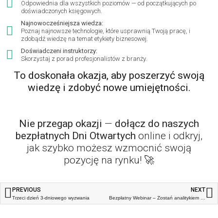
Odpowiednia dla wszystkich poziomów — od początkujących po
doświadczonych księgowych.
Najnowocześniejsza wiedza:
Poznaj najnowsze technologie, które usprawnią Twoją pracę, i
zdobądź wiedzę na temat etykiety biznesowej.
Doświadczeni instruktorzy:
Skorzystaj z porad profesjonalistów z branży.
To doskonała okazja, aby poszerzyć swoją
wiedzę i zdobyć nowe umiejętności.
Nie przegap okazji
—
dołącz do naszych
bezpłatnych Dni Otwartych
online i odkryj,
jak szybko możesz wzmocnić swoją
pozycję na rynku! 🚀
PREVIOUS
NEXT
Trzeci dzień 3-dniowego wyzwania
Bezpłatny Webinar – Zostań analitykiem finansowym do spraw księgowych