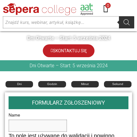
0
Dni Otwarte – Start: 5 września 2024
SKONTAKTUJ SIĘ
Dni Otwarte – Start: 5 września 2024
Dni
Godzin
Minut
Sekund
FORMULARZ ZGŁOSZENIOWY
Name
To pole jest używane do walidacji i powinno