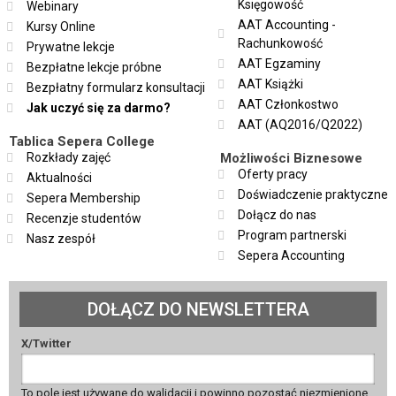
Księgowość
Webinary
AAT Accounting -
Kursy Online
Rachunkowość
Prywatne lekcje
AAT Egzaminy
Bezpłatne lekcje próbne
AAT Książki
Bezpłatny formularz konsultacji
AAT Członkostwo
Jak uczyć się za darmo?
AAT (AQ2016/Q2022)
Tablica Sepera College
Rozkłady zajęć
Możliwości Biznesowe
Oferty pracy
Aktualności
Doświadczenie praktyczne
Sepera Membership
Dołącz do nas
Recenzje studentów
Program partnerski
Nasz zespół
Sepera Accounting
DOŁĄCZ DO NEWSLETTERA
X/Twitter
To pole jest używane do walidacji i powinno pozostać niezmienione.